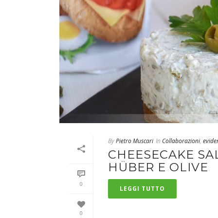
By
Pietro Muscari
In
Collaborazioni
,
evide
CHEESECAKE SAL
HÜBER E OLIVE
0
LEGGI TUTTO
0