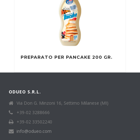
PREPARATO PER PANCAKE 200 GR.
ODUEO S.R.L.
Via Don G. Minzoni 16, Settimo Milanese (MI)
+39-02 3288666
+39-02 33502240
info@odueo.com