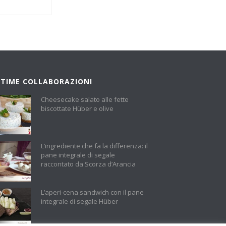
LTIME COLLABORAZIONI
Cheesecake salato alle fette
biscottate Hüber e olive
L’ingrediente che fa la differenza: il
pane integrale di segale
raccontato da Scorza d’Arancia
L’aperi-cena sandwich con il pane
integrale di segale Hüber