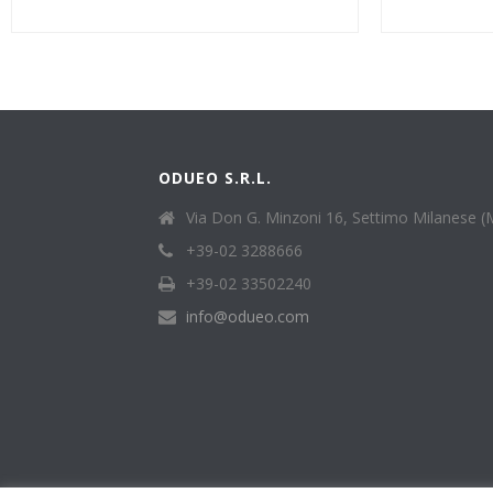
ODUEO S.R.L.
Via Don G. Minzoni 16, Settimo Milanese (
+39-02 3288666
+39-02 33502240
info@odueo.com