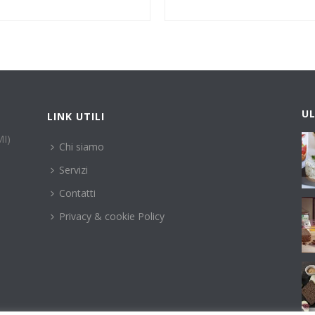
U
LINK UTILI
MI)
Chi siamo
Servizi
Contatti
Privacy & cookie Policy