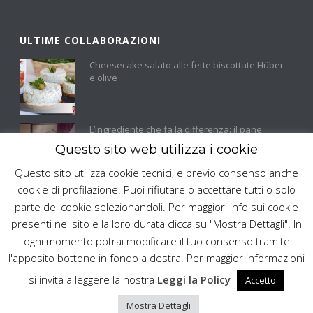
ULTIME COLLABORAZIONI
Cheesecake salato alle fette biscottate Hüber
e olive
L’ingrediente che fa la differenza: il pane
integrale di segale raccontato da Scorza
Questo sito web utilizza i cookie
d’Arancia
Questo sito utilizza cookie tecnici, e previo consenso anche
cookie di profilazione. Puoi rifiutare o accettare tutti o solo
L’aperi-cena sandwich con il pane integrale di
parte dei cookie selezionandoli. Per maggiori info sui cookie
segale Hüber
presenti nel sito e la loro durata clicca su "Mostra Dettagli". In
ogni momento potrai modificare il tuo consenso tramite
l'apposito bottone in fondo a destra. Per maggior informazioni
si invita a leggere la nostra
Leggi la Policy
Accetto
Copyright OdueO S.r.l. 2017 - Tutti i diritti riservati - P. Iva
Mostra Dettagli