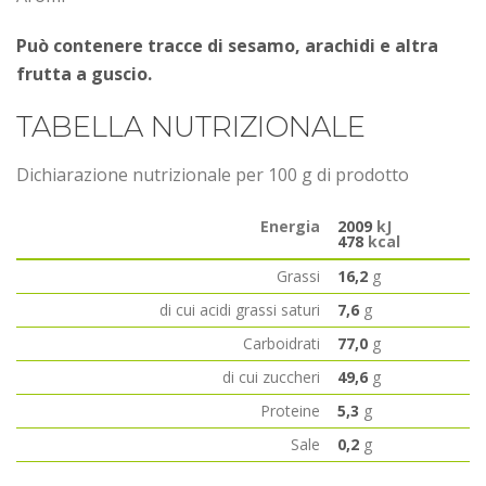
Può contenere tracce di sesamo, arachidi e altra
frutta a guscio.
TABELLA NUTRIZIONALE
Dichiarazione nutrizionale per 100 g di prodotto
Energia
2009
kJ
478
kcal
Grassi
16,2
g
di cui acidi grassi saturi
7,6
g
Carboidrati
77,0
g
di cui zuccheri
49,6
g
Proteine
5,3
g
Sale
0,2
g