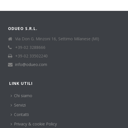
ODUEO S.R.L.
Via Don G. Minzoni 16, Settimo Milanese (MI)
+39-02 3288666
+39-02 33502240
info@odueo.com
LINK UTILI
Chi siamo
Servizi
Contatti
Privacy & cookie Policy