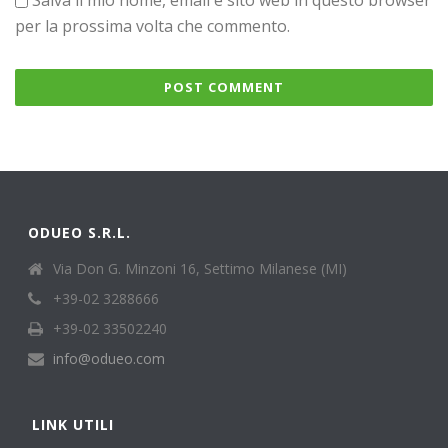
Salva il mio nome, email e sito web in questo browser
per la prossima volta che commento.
ODUEO S.R.L.
Via Don G. Minzoni 16, Settimo Milanese (MI)
+39-02 3288666
+39-02 33502240
info@odueo.com
LINK UTILI