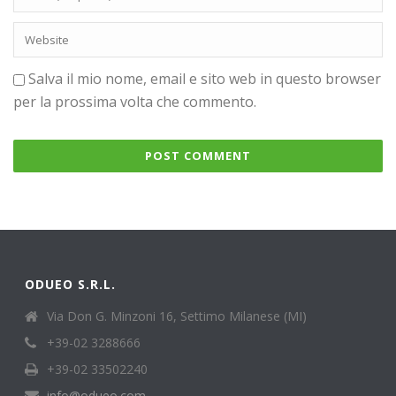
Salva il mio nome, email e sito web in questo browser
per la prossima volta che commento.
ODUEO S.R.L.
Via Don G. Minzoni 16, Settimo Milanese (MI)
+39-02 3288666
+39-02 33502240
info@odueo.com