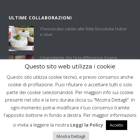
ULTIME COLLABORAZIONI
Cheesecake salato alle fette biscottate Hüber
e olive
L’ingrediente che fa la differenza: il pane
integrale di segale raccontato da Scorza
Questo sito web utilizza i cookie
d’Arancia
Questo sito utilizza cookie tecnici, e previo consenso anche
cookie di profilazione. Puoi rifiutare o accettare tutti o solo
L’aperi-cena sandwich con il pane integrale di
parte dei cookie selezionandoli. Per maggiori info sui cookie
segale Hüber
presenti nel sito e la loro durata clicca su "Mostra Dettagli". In
ogni momento potrai modificare il tuo consenso tramite
l'apposito bottone in fondo a destra. Per maggior informazioni
si invita a leggere la nostra
Leggi la Policy
Accetto
Mostra Dettagli
Copyright OdueO S.r.l. 2017 - Tutti i diritti riservati - P. Iva