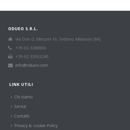
ODUEO S.R.L.
Via Don G. Minzoni 16, Settimo Milanese (MI)
+39-02 3288666
+39-02 33502240
info@odueo.com
LINK UTILI
Chi siamo
Servizi
Contatti
Privacy & cookie Policy