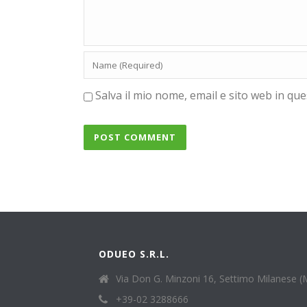
Salva il mio nome, email e sito web in q
ODUEO S.R.L.
Via Don G. Minzoni 16, Settimo Milanese (
+39-02 3288666