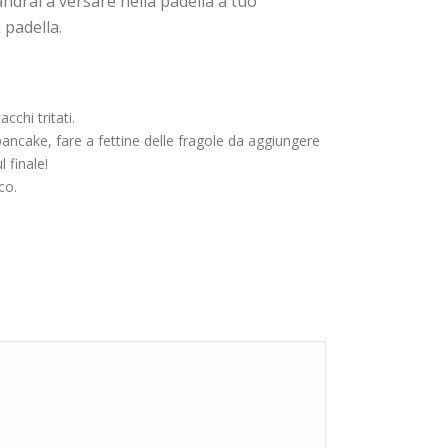
andrai a versare nella padella a tuo
 padella.
chi tritati.
ancake, fare a fettine delle fragole da aggiungere
 finale!
co.