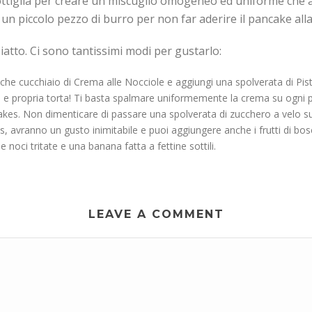
a bottiglia per creare un miscuglio omogeneo ed uniforme che 
 un piccolo pezzo di burro per non far aderire il pancake alla
atto. Ci sono tantissimi modi per gustarlo:
 cucchiaio di Crema alle Nocciole e aggiungi una spolverata di Pistac
 e propria torta! Ti basta spalmare uniformemente la crema su ogni p
akes. Non dimenticare di passare una spolverata di zucchero a velo sul
, avranno un gusto inimitabile e puoi aggiungere anche i frutti di bos
 noci tritate e una banana fatta a fettine sottili.
LEAVE A COMMENT