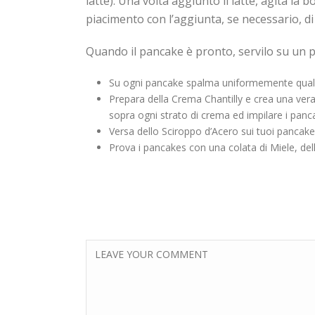
latte). Una volta aggiunto il latte, agita l
piacimento con l’aggiunta, se necessario, di
Quando il pancake è pronto, servilo su un pi
Su ogni pancake spalma uniformemente qualche
Prepara della Crema Chantilly e crea una vera
sopra ogni strato di crema ed impilare i panc
Versa dello Sciroppo d’Acero sui tuoi pancakes
Prova i pancakes con una colata di Miele, delle