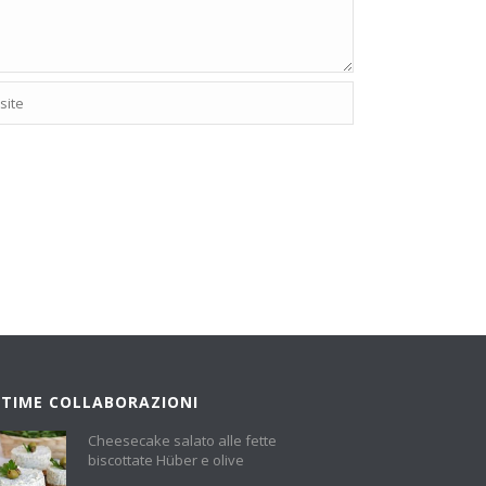
LTIME COLLABORAZIONI
Cheesecake salato alle fette
biscottate Hüber e olive