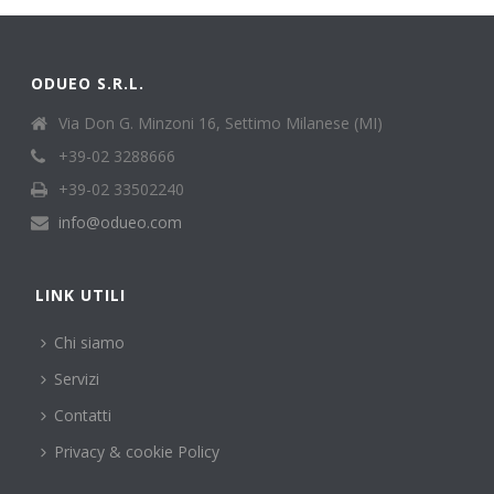
ODUEO S.R.L.
Via Don G. Minzoni 16, Settimo Milanese (MI)
+39-02 3288666
+39-02 33502240
info@odueo.com
LINK UTILI
Chi siamo
Servizi
Contatti
Privacy & cookie Policy