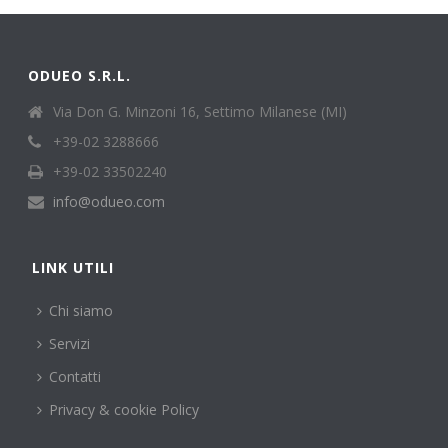
ODUEO S.R.L.
Via Don G. Minzoni 16, Settimo Milanese (MI)
+39-02 3288666
+39-02 33502240
info@odueo.com
LINK UTILI
Chi siamo
Servizi
Contatti
Privacy & cookie Policy