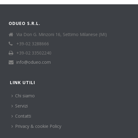
ODUEO S.R.L.
Via Don G. Minzoni 16, Settimo Milanese (MI)
+39-02 3288666
+39-02 33502240
info@odueo.com
LINK UTILI
Chi siamo
Servizi
Contatti
Privacy & cookie Policy