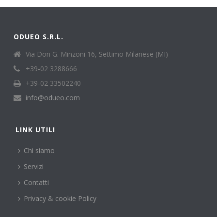
ODUEO S.R.L.
Via Don G. Minzoni 16, Settimo Milanese (MI)
+39-02 3288666
+39-02 33502240
info@odueo.com
LINK UTILI
Chi siamo
Servizi
Contatti
Privacy & cookie Policy