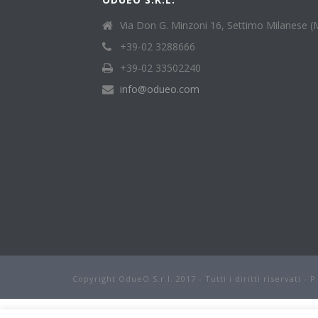
Via Don G. Minzoni 16, Settimo Milanese (
+39-02 3288666
+39-02 33502240
info@odueo.com
Copyright OdueO S.r.l. 2017 - Tutti i diritti riservati - 