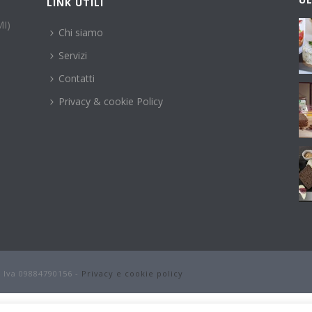
LINK UTILI
MI)
Chi siamo
Servizi
Contatti
Privacy & cookie Policy
P. Iva 09884790156 -
Privacy e cookie policy