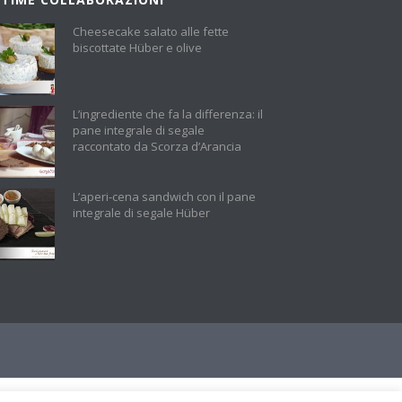
Cheesecake salato alle fette
biscottate Hüber e olive
L’ingrediente che fa la differenza: il
pane integrale di segale
raccontato da Scorza d’Arancia
L’aperi-cena sandwich con il pane
integrale di segale Hüber