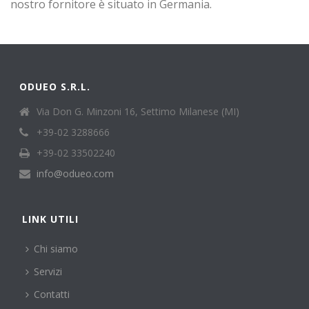
nostro fornitore è situato in Germania.
ODUEO S.R.L.
Via Don G. Minzoni 16, Settimo Milanese (MI)
+39-02 3288666
+39-02 33502240
info@odueo.com
LINK UTILI
Chi siamo
Servizi
Contatti