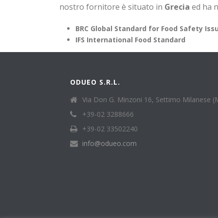
nostro fornitore è situato in
Grecia
ed ha n
BRC Global Standard for Food
Safety
Iss
IFS International Food Standard
ODUEO S.R.L.
Via Don G. Minzoni 16, Settimo Milanese (
+39-02 3288666
+39-02 33502240
info@odueo.com