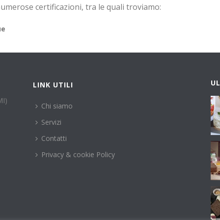
umerose certificazioni, tra le quali troviamo:
ue
U
LINK UTILI
MI)
Chi siamo
Servizi
Contatti
Privacy & cookie Policy