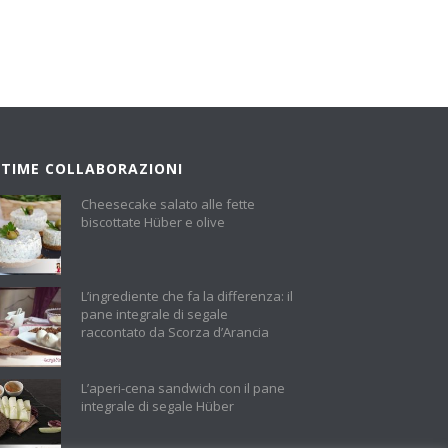
LTIME COLLABORAZIONI
Cheesecake salato alle fette
biscottate Hüber e olive
L’ingrediente che fa la differenza: il
pane integrale di segale
raccontato da Scorza d’Arancia
L’aperi-cena sandwich con il pane
integrale di segale Hüber